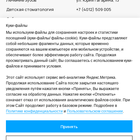
Лечение зубов
ул. Юрия Гагарина, 13
Детская стоматология
+7 (4012) 509
005
Отбеливание и чистка
Куки-файлы
Установка брекетов
Мы используем файлы для сохранения настроек и статистики
Протезирование зубов
посещений (куки‑файлы/ файлы-cookie). Куки‑файлы представляют
собой небольшие фрагменты данных, которые временно
сохраняются на вашем компьютере или мобильном устройстве, и
обеспечивают более эффективную работу сайта. Продолжая
просматривать данный сайт, Вы соглашаетесь с использованием куки-
файлов и принимаете условия.
Управление федеральной службы по надзору в сфере
защиты прав потребителей и благополучия человека
Этот сайт использует сервис веб-аналитики Яндекс.Метрика.
Территориальный фонд обязательного медицинского
Продолжая использование Сайта после закрытия настоящего
страхования
уведомления путём нажатия кнопки «Принять», Вы выражаете
Управление Росздравнадзора по Калининградской
согласие на обработку данных. Нажатие кнопки «Отклонить»
области
означает отказ от использования аналитических файлов-cookie. При
этом Сайт продолжит работу в базовом режиме. Подробнее в
Министерство здравоохранения Калининградской
Политике конфиденциальности
и
Пользовательском соглашении
.
области
Принять