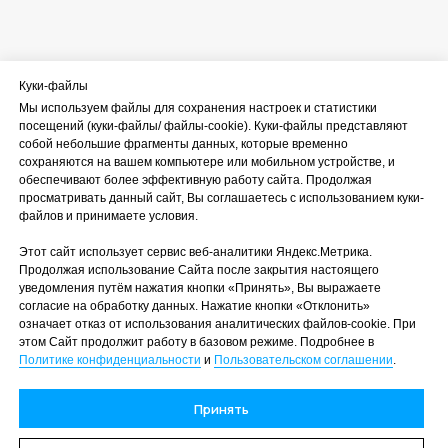
Куки-файлы
Управление федеральной службы по надзору в сфере
Мы используем файлы для сохранения настроек и статистики
защиты прав потребителей и благополучия человека
посещений (куки‑файлы/ файлы-cookie). Куки‑файлы представляют
собой небольшие фрагменты данных, которые временно
сохраняются на вашем компьютере или мобильном устройстве, и
Территориальный фонд обязательного медицинского
обеспечивают более эффективную работу сайта. Продолжая
страхования
просматривать данный сайт, Вы соглашаетесь с использованием куки-
файлов и принимаете условия.
Управление Росздравнадзора по Калининградской
Этот сайт использует сервис веб-аналитики Яндекс.Метрика.
области
Продолжая использование Сайта после закрытия настоящего
уведомления путём нажатия кнопки «Принять», Вы выражаете
согласие на обработку данных. Нажатие кнопки «Отклонить»
означает отказ от использования аналитических файлов-cookie. При
Министерство здравоохранения Калининградской
этом Сайт продолжит работу в базовом режиме. Подробнее в
области
Политике конфиденциальности
и
Пользовательском соглашении
.
Принять