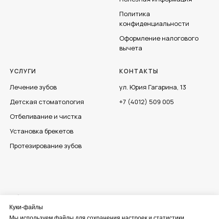
Политика
конфиденциальности
Оформление налогового
вычета
УСЛУГИ
КОНТАКТЫ
Лечение зубов
ул. Юрия Гагарина, 13
Детская стоматология
+7 (4012) 509
005
Отбеливание и чистка
Установка брекетов
Протезирование зубов
Управление федеральной службы по надзору в сфере
защиты прав потребителей и благополучия человека
Куки-файлы
Мы используем файлы для сохранения настроек и статистики